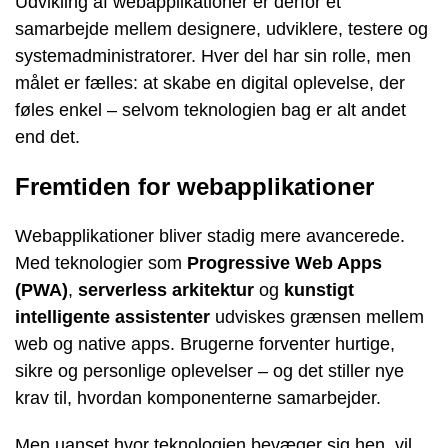
Udvikling af webapplikationer er derfor et
samarbejde mellem designere, udviklere, testere og
systemadministratorer. Hver del har sin rolle, men
målet er fælles: at skabe en digital oplevelse, der
føles enkel – selvom teknologien bag er alt andet
end det.
Fremtiden for webapplikationer
Webapplikationer bliver stadig mere avancerede.
Med teknologier som
Progressive Web Apps
(PWA)
,
serverless arkitektur
og
kunstigt
intelligente assistenter
udviskes grænsen mellem
web og native apps. Brugerne forventer hurtige,
sikre og personlige oplevelser – og det stiller nye
krav til, hvordan komponenterne samarbejder.
Men uanset hvor teknologien bevæger sig hen, vil