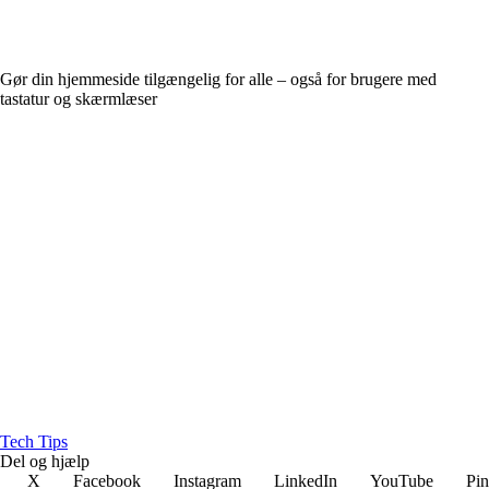
Gør din hjemmeside tilgængelig for alle – også for brugere med
tastatur og skærmlæser
T
ech
T
ips
Del og hjælp
X
Facebook
Instagram
LinkedIn
YouTube
Pin