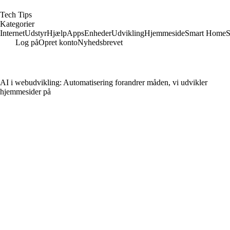
T
ech
T
ips
Kategorier
Internet
Udstyr
Hjælp
Apps
Enheder
Udvikling
Hjemmeside
Smart Home
S
Log på
Opret konto
Nyhedsbrevet
AI i webudvikling: Automatisering forandrer måden, vi udvikler
hjemmesider på